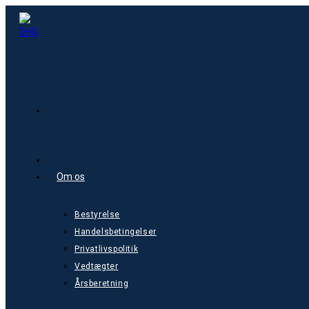
Skip
to
content
Om os
Bestyrelse
Handelsbetingelser
Privatlivspolitik
Vedtægter
Årsberetning